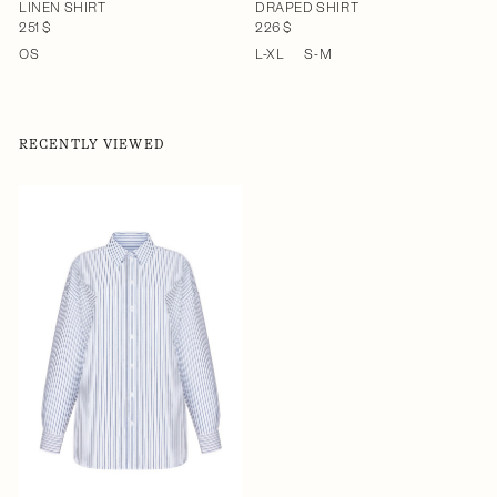
LINEN SHIRT
DRAPED SHIRT
251 $
226 $
OS
L-XL
S-M
RECENTLY VIEWED