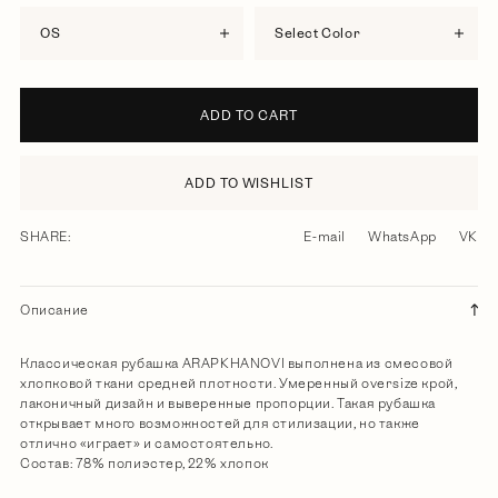
OS
Select Color
ADD TO CART
ADD TO WISHLIST
SHARE:
E-mail
WhatsApp
VK
Описание
Классическая рубашка ARAPKHANOVI выполнена из смесовой
хлопковой ткани средней плотности. Умеренный oversize крой,
лаконичный дизайн и выверенные пропорции. Такая рубашка
открывает много возможностей для стилизации, но также
отлично «играет» и самостоятельно.
Состав: 78% полиэстер, 22% хлопок