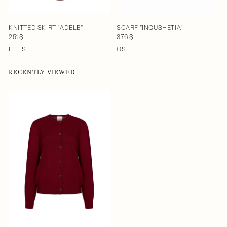
KNITTED SKIRT "ADELE"
SCARF "INGUSHETIA"
251 $
376 $
L
S
OS
RECENTLY VIEWED