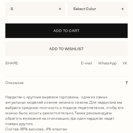
S
Select Color
ADD TO CART
ADD TO WISHLIST
SHARE:
E-mail
WhatsApp
VK
Описание
Кардиган с круглым вырезом горловины - одна из самых
актуальных моделей осенне-зимнего сезона. Для кардигана мы
выбрали среднюю плотность и гладкое переплетение, чтобы его
можно было носить самостоятельно. Также рекомендуем
обратить внимание на стилизацию, где один кардиган надет
поверх другого.
Состав: 96% вискоза , 4% эластан