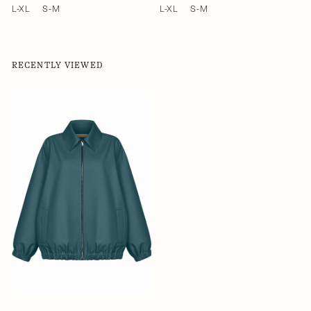
L-XL
S-M
L-XL
S-M
RECENTLY VIEWED