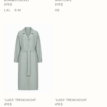
BOMBER JACKET
MAXI CAPE
376 $
376 $
L-XL
S-M
OS
"LUIZA" TRENCHCOAT
"LUIZA" TRENCHCOAT
476 $
476 $