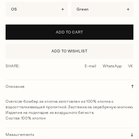
OS
green
ADD TO CART
ADD TO WISHLIST
SHARE:
E-mail
WhatsApp
VK
Описание
Oversize-бомбер из хлопка изготовлен из 100% хлопка с
водоотталкивающей пропиткой. Застежка на серебряную молнию.
Изделие на подкладке из воздушного батиста.
Состав: 100% хлопок
Measurements