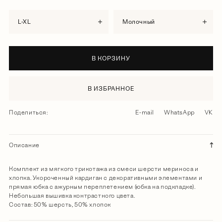
L-XL
молочный
В КОРЗИНУ
В ИЗБРАННОЕ
Поделиться:
E-mail
WhatsApp
VK
Описание
Комплект из мягкого трикотажа из смеси шерсти мериноса и
хлопка. Укороченный кардиган с декоративными элементами и
прямая юбка с ажурным переплетением (юбка на подкладке).
Небольшая вышивка контрастного цвета.
Состав: 50% шерсть, 50% хлопок