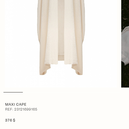
MAXI CAPE
REF: 23121699165
376 $