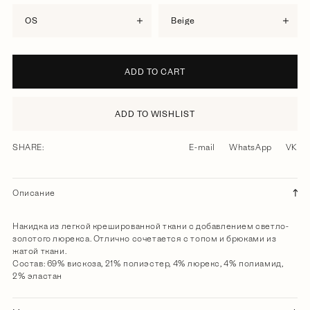
OS
beige
ADD TO CART
ADD TO WISHLIST
SHARE:
E-mail
WhatsApp
VK
Описание
Накидка из легкой крешированной ткани с добавлением светло-
золотого люрекса. Отлично сочетается с топом и брюками из
жатой ткани.
Состав: 69% вискоза, 21% полиэстер, 4% люрекс, 4% полиамид,
2% эластан