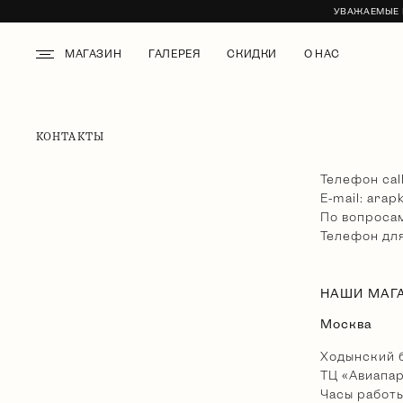
УВАЖАЕМЫЕ К
МАГАЗИН
ГАЛЕРЕЯ
СКИДКИ
О НАС
КОНТАКТЫ
Телефон cal
E-mail:
arap
По вопроса
Телефон дл
НАШИ МАГ
Москва
Ходынский бу
ТЦ «Авиапа
Часы работы