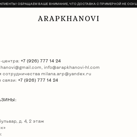
ЛИЕНТЫ! ОБРАЩАЕМ ВАШЕ ВНИМАНИЕ, ЧТО ДОСТАВКА С ПРИМЕРКОЙ НЕ ОСУ
l-центра:
+7 (926) 777 14 24
khanovi@gmail.com
,
info@arapkhanovi-hl.com
м сотрудничества
milana.arp@yandex.ru
я связи:
+7 (926) 777 14 24
АЗИНЫ:
львар, д. 4, 2 этаж
рк»
: