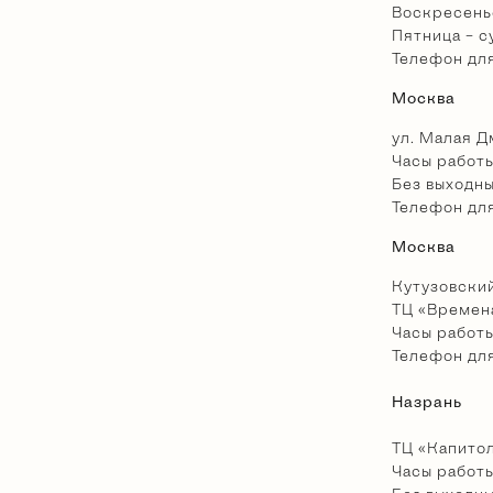
Воскресенье
Пятница – су
Телефон дл
Москва
ул. Малая Дм
Часы работы:
Без выходн
Телефон дл
Москва
Кутузовский
ТЦ «Времена
Часы работы:
Телефон дл
Назрань
ТЦ «Капитоли
Часы работы: