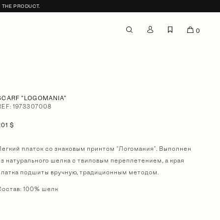
F THE PRODUCT.
0
SCARF "LOGOMANIA"
REF: 1973307008
201 $
Легкий платок со знаковым принтом "Логомания". Выполнен
из натурального шелка с твиловым переплетением, а края
платка подшиты вручную, традиционным методом.
Состав: 100% шелк