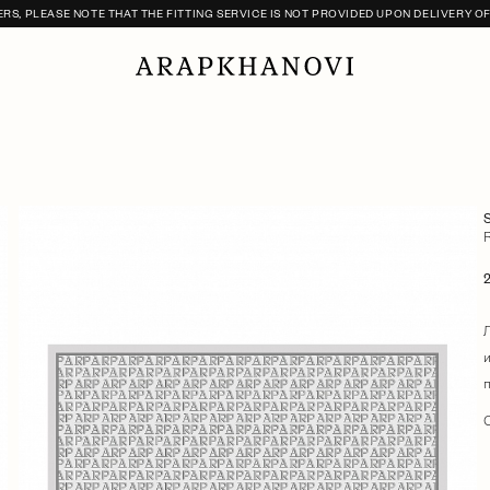
S, PLEASE NOTE THAT THE FITTING SERVICE IS NOT PROVIDED UPON DELIVERY O