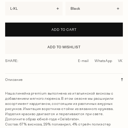
L-XL
black
ADD TO CART
ADD TO WISHLIST
SHARE:
E-mail
WhatsApp
VK
Описание
Наша линейка premium выполнена из итальянской вискозы с
добавлением мягкого люрекса. В этом сезоне мы расширили
ассортимент кардиганом, состоящим из различных ажурных
рисунков. Имитация воротника-стойки из вязанного кружева.
Изделия красиво двигаются и переливаются при свете.
Дополните образ юбкой-годе «Celebrate».
Состав: 67% вискоза, 29% полиакрил, 4% стрейч полиэстер