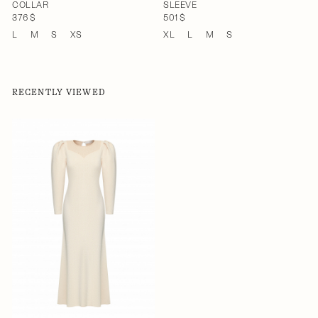
COLLAR
SLEEVE
376 $
501 $
L
M
S
XS
XL
L
M
S
RECENTLY VIEWED