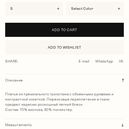
S
Select Color
ADD TO CART
ADD TO WISHLIST
SHARE:
E-mail
WhatsApp
VK
Описание
Платье из премиального трикотажа с объемными рукавами и
контрастной кокеткой. Люрексовые переплетения в ткани
придают изделию роскошный легкий блеск.
Состав: 70% вискоза, 30% полиэстер
Measurements