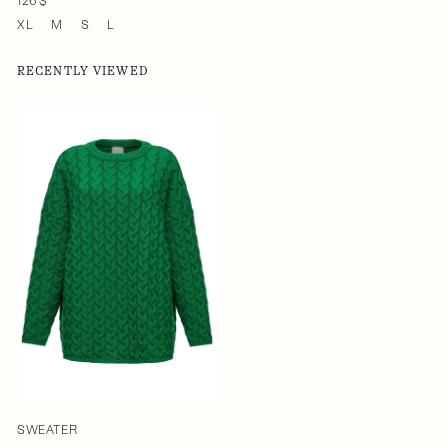
126 $
XL
M
S
L
RECENTLY VIEWED
SWEATER