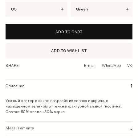
OS
green
ADD TO CART
ADD TO WISHLIST
SHARE:
E-mail
WhatsApp
VK
Описание
Уютный свитер в стиле оверсайз из хлопка и акрила, в
насыщенном зеленом оттенке и фактурной вязкой "косичка".
Состав: 50% хлопок 50% акрил
Measurements