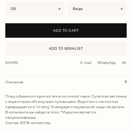
OS
beige
ADD TO CART
ADD TO WISHLIST
SHARE:
E-mail
WhatsApp
VK
Описание
Плащ объемного кроя из технологичной ткани. Супатная застежка
с акцентными обтянутыми пуговицами. Воротник с легкостью
превращается в "стойку" благодаря специальной скрытой детали.
В копмлекте вы найдете пояс. *Изделие является
непромокаемым.
Состав: 100% полиэстер