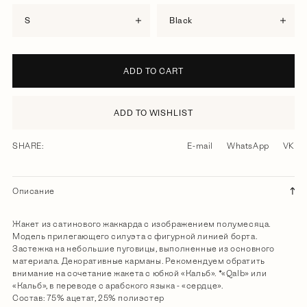
S
black
ADD TO CART
ADD TO WISHLIST
SHARE:
E-mail
WhatsApp
VK
Описание
Жакет из сатинового жаккарда с изображением полумесяца.
Модель прилегающего силуэта с фигурной линией борта.
Застежка на небольшие пуговицы, выполненные из основного
материала. Декоративные карманы. Рекомендуем обратить
внимание на сочетание жакета с юбкой «Кальб». *«Qalb» или
«Кальб», в переводе с арабского языка - «сердце».
Состав: 75% ацетат, 25% полиэстер