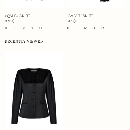
«QALB» SKIRT
"SAFAR" SKIRT
376 $
501 $
XL
L
M
S
XS
XL
L
M
S
XS
RECENTLY VIEWED