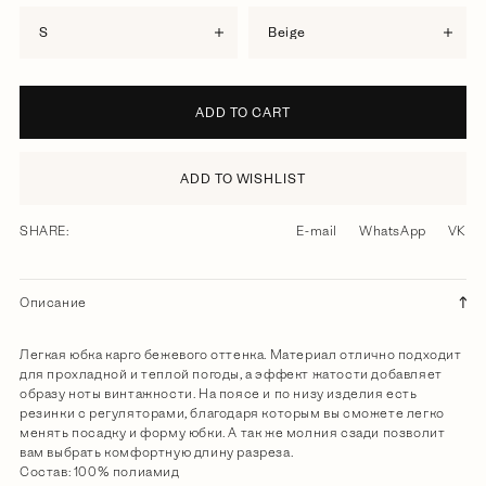
S
beige
ADD TO CART
ADD TO WISHLIST
SHARE:
E-mail
WhatsApp
VK
Описание
Легкая юбка карго бежевого оттенка. Материал отлично подходит
для прохладной и теплой погоды, а эффект жатости добавляет
образу ноты винтажности. На поясе и по низу изделия есть
резинки с регуляторами, благодаря которым вы сможете легко
менять посадку и форму юбки. А так же молния сзади позволит
вам выбрать комфортную длину разреза.
Состав: 100% полиамид