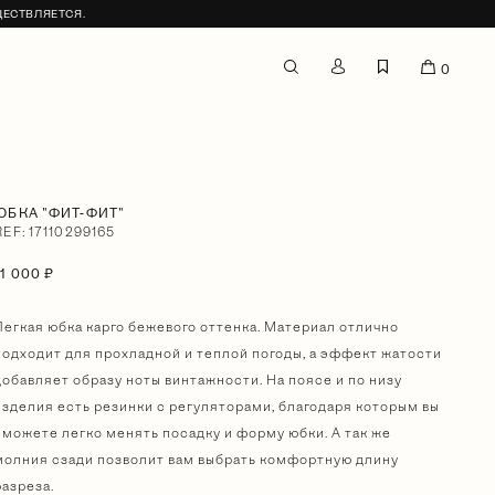
ЩЕСТВЛЯЕТСЯ.
0
ЮБКА "ФИТ-ФИТ"
REF: 17110299165
11 000 ₽
Легкая юбка карго бежевого оттенка. Материал отлично
подходит для прохладной и теплой погоды, а эффект жатости
добавляет образу ноты винтажности. На поясе и по низу
изделия есть резинки с регуляторами, благодаря которым вы
сможете легко менять посадку и форму юбки. А так же
молния сзади позволит вам выбрать комфортную длину
разреза.