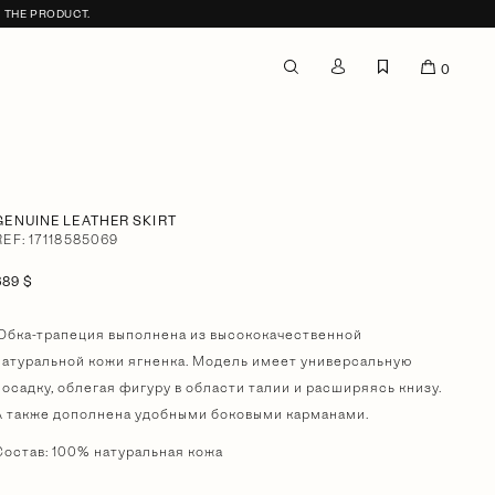
F THE PRODUCT.
0
GENUINE LEATHER SKIRT
REF: 17118585069
689 $
Юбка-трапеция выполнена из высококачественной
натуральной кожи ягненка. Модель имеет универсальную
посадку, облегая фигуру в области талии и расширяясь книзу.
А также дополнена удобными боковыми карманами.
Состав: 100% натуральная кожа