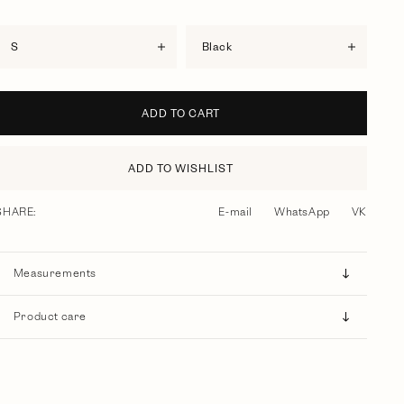
S
black
ADD TO CART
ADD TO WISHLIST
SHARE:
E-mail
WhatsApp
VK
Measurements
Product care