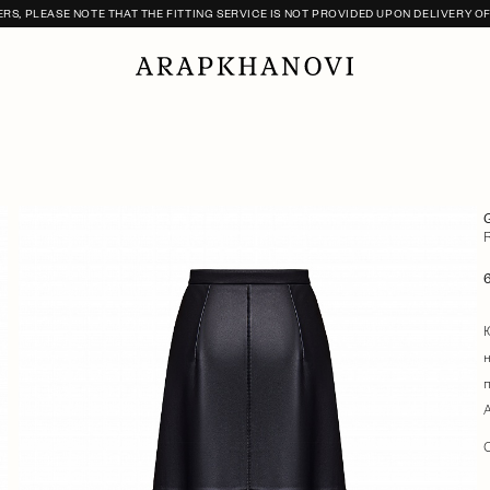
S, PLEASE NOTE THAT THE FITTING SERVICE IS NOT PROVIDED UPON DELIVERY O