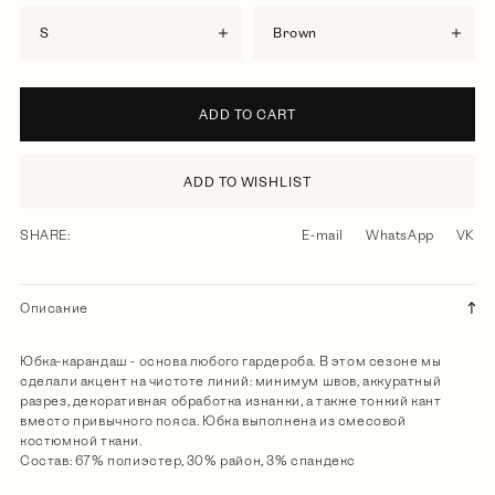
S
brown
ADD TO CART
ADD TO WISHLIST
SHARE:
E-mail
WhatsApp
VK
Описание
Юбка-карандаш - основа любого гардероба. В этом сезоне мы
сделали акцент на чистоте линий: минимум швов, аккуратный
разрез, декоративная обработка изнанки, а также тонкий кант
вместо привычного пояса. Юбка выполнена из смесовой
костюмной ткани.
Состав: 67% полиэстер, 30% район, 3% спандекс