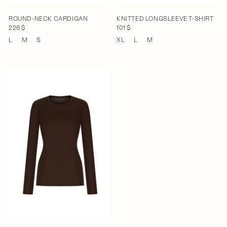
ROUND-NECK CARDIGAN
KNITTED LONGSLEEVE T-SHIRT
226 $
101 $
L
M
S
XL
L
M