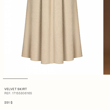
VELVET SKIRT
REF: 17155306165
251 $