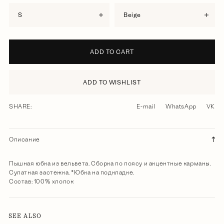
S
beige
ADD TO CART
ADD TO WISHLIST
SHARE:
E-mail
WhatsApp
VK
Описание
Пышная юбка из вельвета. Сборка по поясу и акцентные карманы.
Супатная застежка. *Юбка на подкладке.
Состав: 100% хлопок
SEE ALSO