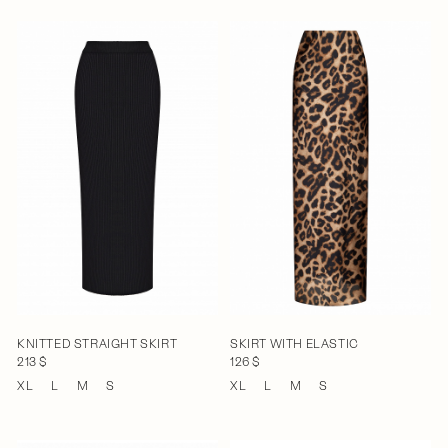
KNITTED STRAIGHT SKIRT
SKIRT WITH ELASTIC
213 $
126 $
XL
L
M
S
XL
L
M
S