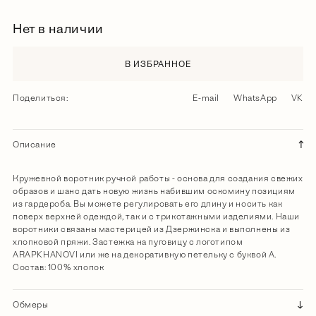
Нет в наличии
В ИЗБРАННОЕ
Поделиться:
E-mail
WhatsApp
VK
Описание
Кружевной воротник ручной работы - основа для создания свежих
образов и шанс дать новую жизнь набившим оскомину позициям
из гардероба. Вы можете регулировать его длину и носить как
поверх верхней одеждой, так и с трикотажными изделиями. Наши
воротники связаны мастерицей из Дзержинска и выполнены из
хлопковой пряжи. Застежка на пуговицу с логотипом
ARAPKHANOVI или же на декоративную петельку с буквой А.
Состав: 100% хлопок
Обмеры