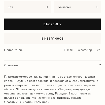
OS
бежевый
В КОРЗИНУ
В ИЗБРАННОЕ
Поделиться:
E-mail
WhatsApp
VK
Описание
Платок из смесовой атласной ткани, в составе которой шелк и
хлопок. Крупные цветовые блоки позволяют складывать платок в
разных направлениях и с легкостью адаптировать его под ваши
образы. *Платок входит в коллекцию «Хадисы», выпущенную
специально к священному месяцу Рамадан. В комплекте вы
найдете специальную карточку, раскрывающую хадис.
Состав: 70% хлопок, 30% шелк