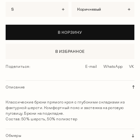
S
коричневый
В КОРЗИНУ
В ИЗБРАННОЕ
Поделиться:
E-mail
WhatsApp
VK
Описание
Классические брюки прямого кроя с глубокими складками из
фактурной шерсти. Комфортный пояс и застежка на роговую
пуговицу. Брюки на подкладке.
Состав: 50% шерсть, 50% полиэстер
Обмеры