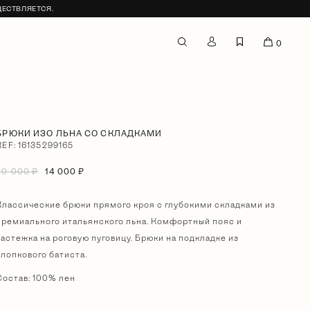
ЩЕСТВЛЯЕТСЯ.
0
БРЮКИ ИЗО ЛЬНА СО СКЛАДКАМИ
REF: 16135299165
20 000 ₽
14 000 ₽
Классические брюки прямого кроя с глубокими складками из
премиального итальянского льна. Комфортный пояс и
застежка на роговую пуговицу. Брюки на подкладке из
хлопкового батиста.
Состав: 100% лен