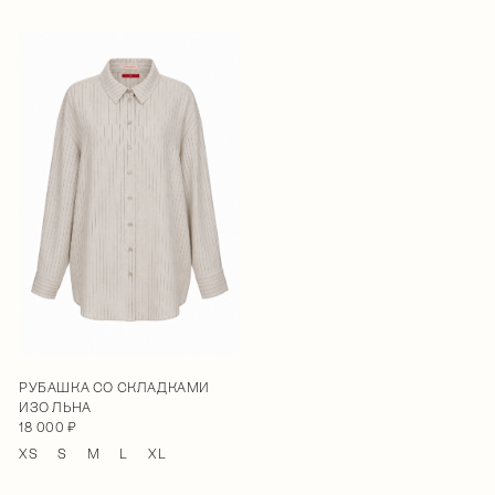
РУБАШКА СО СКЛАДКАМИ
ИЗО ЛЬНА
18 000 ₽
XS
S
M
L
XL