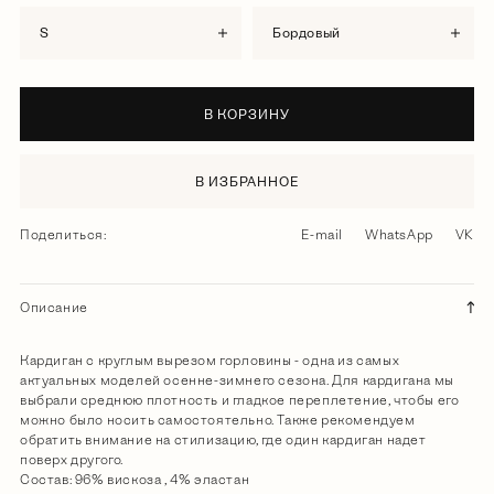
S
бордовый
В КОРЗИНУ
В ИЗБРАННОЕ
Поделиться:
E-mail
WhatsApp
VK
Описание
Кардиган с круглым вырезом горловины - одна из самых
актуальных моделей осенне-зимнего сезона. Для кардигана мы
выбрали среднюю плотность и гладкое переплетение, чтобы его
можно было носить самостоятельно. Также рекомендуем
обратить внимание на стилизацию, где один кардиган надет
поверх другого.
Состав: 96% вискоза , 4% эластан