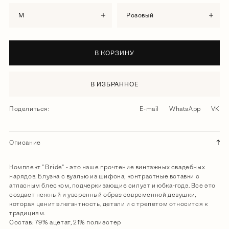
M
розовый
В КОРЗИНУ
В ИЗБРАННОЕ
Поделиться:
E-mail
WhatsApp
VK
Описание
Комплект "Bride" - это наше прочтение винтажных свадебных
нарядов. Блузка с вуалью из шифона, контрастные вставки с
атласным блеском, подчеркивающие силуэт и юбка-годэ. Все это
создает нежный и уверенный образ современной девушки,
которая ценит элегантность, детали и с трепетом относится к
традициям.
Состав: 79% ацетат, 21% полиэстер