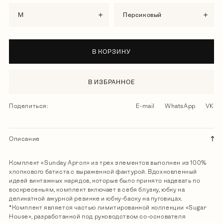
M
персиковый
В КОРЗИНУ
В ИЗБРАННОЕ
Поделиться:
E-mail
WhatsApp
VK
Описание
Комплект «Sunday Apron» из трех элементов выполнен из 100%
хлопкового батиста с выраженной фактурой. Вдохновленный
идеей винтажных нарядов, которые было принято надевать по
воскресеньям, комплект включает в себя блузку, юбку на
деликатной ажурной резинке и юбку-баску на пуговицах.
*Комплект является частью лимитированной коллекции «Sugar
House», разработанной под руководством со-основателя