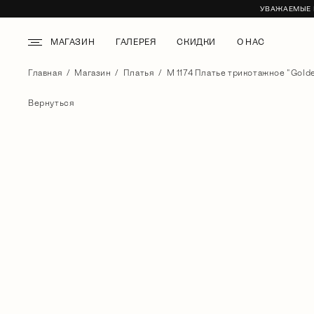
УВАЖАЕМЫЕ К
МАГАЗИН
ГАЛЕРЕЯ
СКИДКИ
О НАС
Главная
Магазин
Платья
М 1174 Платье трикотажное "Golde
Вернуться