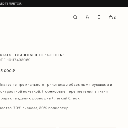
ЩЕСТВЛЯЕТСЯ.
0
ПЛАТЬЕ ТРИКОТАЖНОЕ "GOLDEN"
REF: 10117433069
55 000 ₽
Платье из премиального трикотажа с объемными рукавами и
контрастной кокеткой. Люрексовые переплетения в ткани
придают изделию роскошный легкий блеск.
Состав: 70% вискоза, 30% полиэстер