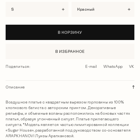
S
красный
В КОРЗИНУ
В ИЗБРАННОЕ
Поделиться:
E-mail
WhatsApp
VK
Описание
Воздушное платье c квадратным вырезом горловины из 100%
хлопкового батиста с авторским принтом. Декоративные
рельефы, и объемные воланы расположились на боковых частях
платья, образуя утонченный силуэт. Платье прилегающего
силуэта. *Модель является частью лимитированной коллекции
«Sugar House», разработанной под руководством со-основателя
ARAPKHANOVI Луизы Арапхановой.