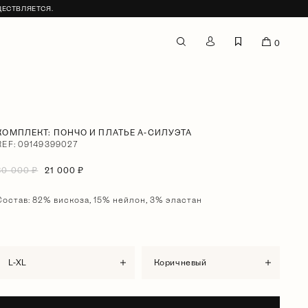
ЩЕСТВЛЯЕТСЯ.
0
КОМПЛЕКТ: ПОНЧО И ПЛАТЬЕ А-СИЛУЭТА
REF: 09149399027
30 000 ₽
21 000 ₽
Состав: 82% вискоза, 15% нейлон, 3% эластан
L-XL
коричневый