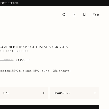
ЩЕСТВЛЯЕТСЯ.
0
КОМПЛЕКТ: ПОНЧО И ПЛАТЬЕ А-СИЛУЭТА
REF: 09149399099
30 000 ₽
21 000 ₽
Состав: 82% вискоза, 15% нейлон, 3% эластан
L-XL
молочный