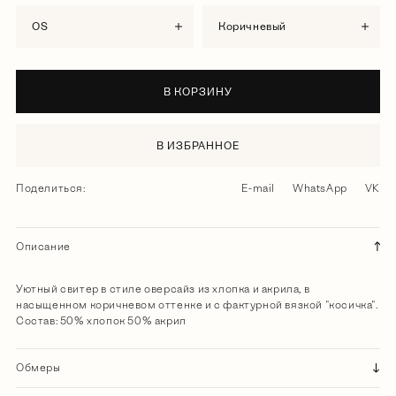
OS
коричневый
В КОРЗИНУ
В ИЗБРАННОЕ
Поделиться:
E-mail
WhatsApp
VK
Описание
Уютный свитер в стиле оверсайз из хлопка и акрила, в
насыщенном коричневом оттенке и с фактурной вязкой "косичка".
Состав: 50% хлопок 50% акрил
Обмеры