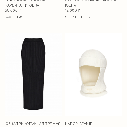
МЕРИНОСА С УЗОРОМ:
ЛОНГСЛИВ С РАЗРЕЗАМИ И
КАРДИГАН И ЮБКА
ЮБКА
50 000 ₽
12 000 ₽
S-M
L-XL
S
M
L
XL
ЮБКА ТРИКОТАЖНАЯ ПРЯМАЯ
КАПОР-BEANIE