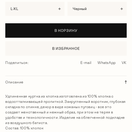
L-XL
черный
В КОРЗИНУ
В ИЗБРАННОЕ
Поделиться:
E-mail
WhatsApp
VK
Описание
Удлиненная куртка из хлопка изготовлена из 100% хлопка с
водоотталкивающей пропиткой. Закругленный воротник, глубокая
складка по спинке, декор в виде кожаных пуговиц - все это
создает женственный и нежный образ, при этом не теряя в
удобстве и технологичности. Изделие на облегченной подкладке
из воздушного батиста.
Состав: 100% хлопок