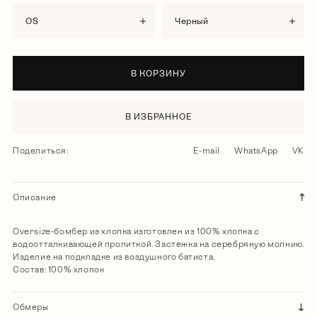
OS
черный
В КОРЗИНУ
В ИЗБРАННОЕ
Поделиться:
E-mail
WhatsApp
VK
Описание
Oversize-бомбер из хлопка изготовлен из 100% хлопка с
водоотталкивающей пропиткой. Застежка на серебряную молнию.
Изделие на подкладке из воздушного батиста.
Состав: 100% хлопок
Обмеры