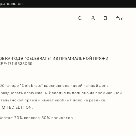
ЩЕСТВЛЯЕТСЯ.
0
ЮБКА-ГОДЭ "CELEBRATE" ИЗ ПРЕМИАЛЬНОЙ ПРЯЖИ
REF: 17116333069
Юбка-годэ "Celebrate" вдохновлена идеей каждый день
праздновать свою жизнь. Изделие выполнено из премиальной
итальянской пряжи и имеет удобный пояс на резинке.
LIMITED EDITION.
Состав: 70% вискоза, 30% полиэстер