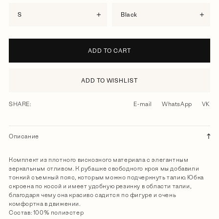
S
black
ADD TO CART
ADD TO WISHLIST
SHARE:
E-mail
WhatsApp
VK
Описание
Комплект из плотного вискозного материала с элегантным
зеркальным отливом. К рубашке свободного кроя мы добавили
тонкий съемный пояс, которым можно подчеркнуть талию. Юбка
скроена по косой и имеет удобную резинку в области талии,
благодаря чему она красиво садится по фигуре и очень
комфортна в движении.
Состав: 100% полиэстер