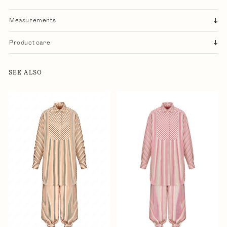
Measurements
Product care
SEE ALSO