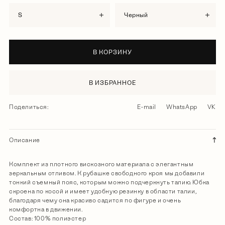
S
черный
В КОРЗИНУ
В ИЗБРАННОЕ
Поделиться:
E-mail
WhatsApp
VK
Описание
Комплект из плотного вискозного материала с элегантным
зеркальным отливом. К рубашке свободного кроя мы добавили
тонкий съемный пояс, которым можно подчеркнуть талию. Юбка
скроена по косой и имеет удобную резинку в области талии,
благодаря чему она красиво садится по фигуре и очень
комфортна в движении.
Состав: 100% полиэстер