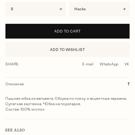
S
hacks
ADD TO CART
ADD TO WISHLIST
SHARE:
E-mail
WhatsApp
VK
Описание
Пышная юбка из вельвета. Сборка по поясу и акцентные карманы.
Супатная застежка. *Юбка на подкладке.
Состав: 100% хлопок
SEE ALSO