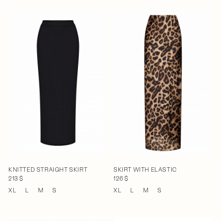
KNITTED STRAIGHT SKIRT
SKIRT WITH ELASTIC
213 $
126 $
XL
L
M
S
XL
L
M
S