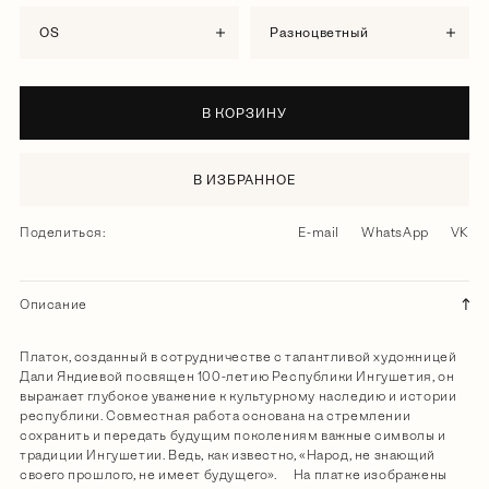
OS
разноцветный
В КОРЗИНУ
В ИЗБРАННОЕ
Поделиться:
E-mail
WhatsApp
VK
Описание
Платок, созданный в сотрудничестве с талантливой художницей
Дали Яндиевой посвящен 100-летию Республики Ингушетия, он
выражает глубокое уважение к культурному наследию и истории
республики. Совместная работа основана на стремлении
сохранить и передать будущим поколениям важные символы и
традиции Ингушетии. Ведь, как известно, «Народ, не знающий
своего прошлого, не имеет будущего». На платке изображены