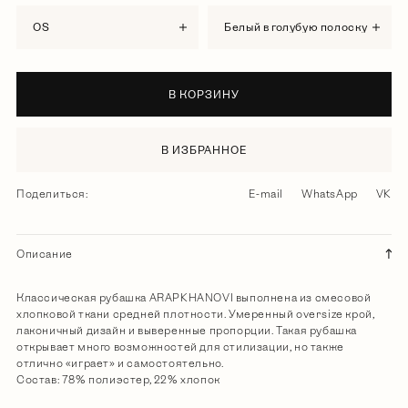
OS
белый в голубую полоску
В КОРЗИНУ
В ИЗБРАННОЕ
Поделиться:
E-mail
WhatsApp
VK
Описание
Классическая рубашка ARAPKHANOVI выполнена из смесовой
хлопковой ткани средней плотности. Умеренный oversize крой,
лаконичный дизайн и выверенные пропорции. Такая рубашка
открывает много возможностей для стилизации, но также
отлично «играет» и самостоятельно.
Состав: 78% полиэстер, 22% хлопок