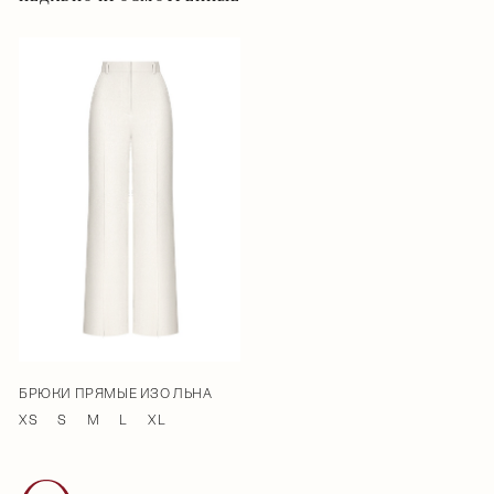
БРЮКИ ПРЯМЫЕ ИЗО ЛЬНА
XS
S
M
L
XL