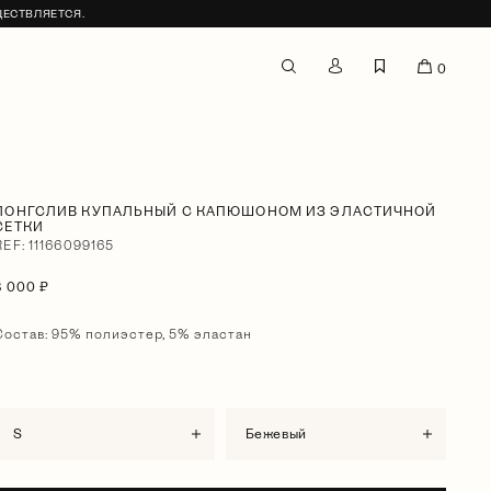
ЩЕСТВЛЯЕТСЯ.
0
ЛОНГСЛИВ КУПАЛЬНЫЙ С КАПЮШОНОМ ИЗ ЭЛАСТИЧНОЙ
СЕТКИ
REF: 11166099165
8 000 ₽
Состав: 95% полиэстер, 5% эластан
S
бежевый