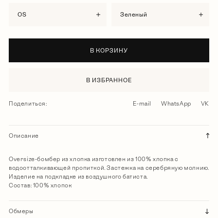
OS
зеленый
В КОРЗИНУ
В ИЗБРАННОЕ
Поделиться:
E-mail
WhatsApp
VK
Описание
Oversize-бомбер из хлопка изготовлен из 100% хлопка с
водоотталкивающей пропиткой. Застежка на серебряную молнию.
Изделие на подкладке из воздушного батиста.
Состав: 100% хлопок
Обмеры